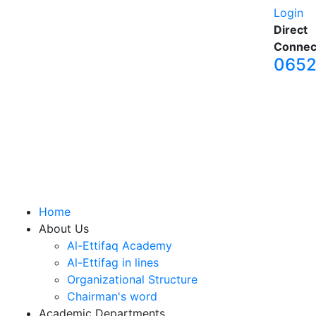
Login
Direct
Connec
065
Home
About Us
Al-Ettifaq Academy
Al-Ettifag in lines
Organizational Structure
Chairman's word
Academic Departments