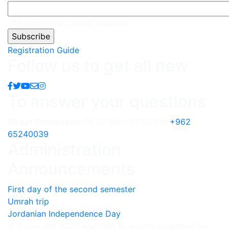
The subscriber's email address.
Registration Guide
Follow us to get all new
To answer your questions
Direct Connection
08:00 AM - 03:00 PM
+962
65240039
Administration
Announcements
First day of the second semester
Umrah trip
Jordanian Independence Day
© Copyright 2022 Alettifag Academy, Designed by